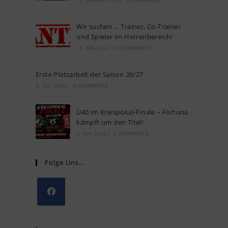
10. JANUAR 2024
/
0 COMMENTS
Wir suchen … Trainer, Co-Trainer
und Spieler im Herrenbereich!
13. MAI 2022
/
0 COMMENTS
Erste Platzarbeit der Saison 26/27
2. JULI 2026
/
0 COMMENTS
Ü40 im Kreispokal-Finale – Fortuna
kämpft um den Titel!
4. MAI 2026
/
2 COMMENTS
Folge Uns…